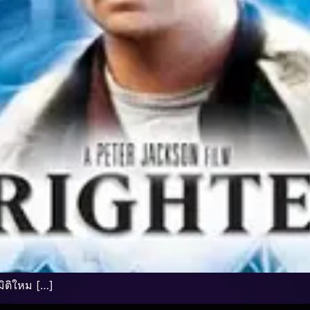
มิติใหม […]