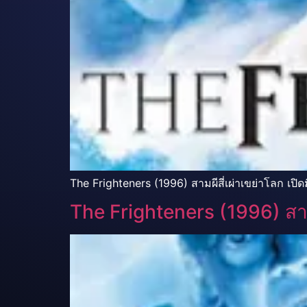
The Frighteners (1996) สามผีสี่เผ่าเขย่าโลก เปิด
The Frighteners (1996) สามผ